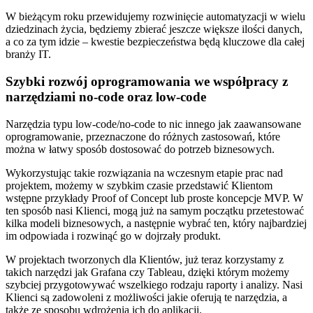
W bieżącym roku przewidujemy rozwinięcie automatyzacji w wielu
dziedzinach życia, będziemy zbierać jeszcze większe ilości danych,
a co za tym idzie – kwestie bezpieczeństwa będą kluczowe dla całej
branży IT.
Szybki rozwój oprogramowania we współpracy z
narzędziami no-code oraz low-code
Narzędzia typu low-code/no-code to nic innego jak zaawansowane
oprogramowanie, przeznaczone do różnych zastosowań, które
można w łatwy sposób dostosować do potrzeb biznesowych.
Wykorzystując takie rozwiązania na wczesnym etapie prac nad
projektem, możemy w szybkim czasie przedstawić Klientom
wstępne przykłady Proof of Concept lub proste koncepcje MVP. W
ten sposób nasi Klienci, mogą już na samym początku przetestować
kilka modeli biznesowych, a następnie wybrać ten, który najbardziej
im odpowiada i rozwinąć go w dojrzały produkt.
W projektach tworzonych dla Klientów, już teraz korzystamy z
takich narzędzi jak Grafana czy Tableau, dzięki którym możemy
szybciej przygotowywać wszelkiego rodzaju raporty i analizy. Nasi
Klienci są zadowoleni z możliwości jakie oferują te narzędzia, a
także ze sposobu wdrożenia ich do aplikacji.