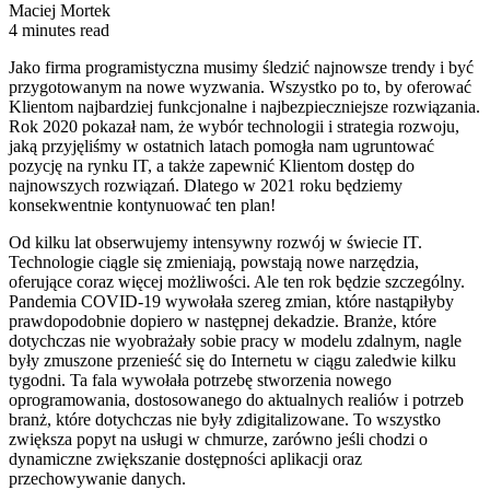
Maciej Mortek
4 minutes read
Jako firma programistyczna musimy śledzić najnowsze trendy i być
przygotowanym na nowe wyzwania. Wszystko po to, by oferować
Klientom najbardziej funkcjonalne i najbezpieczniejsze rozwiązania.
Rok 2020 pokazał nam, że wybór technologii i strategia rozwoju,
jaką przyjęliśmy w ostatnich latach pomogła nam ugruntować
pozycję na rynku IT, a także zapewnić Klientom dostęp do
najnowszych rozwiązań. Dlatego w 2021 roku będziemy
konsekwentnie kontynuować ten plan!
Od kilku lat obserwujemy intensywny rozwój w świecie IT.
Technologie ciągle się zmieniają, powstają nowe narzędzia,
oferujące coraz więcej możliwości. Ale ten rok będzie szczególny.
Pandemia COVID-19 wywołała szereg zmian, które nastąpiłyby
prawdopodobnie dopiero w następnej dekadzie. Branże, które
dotychczas nie wyobrażały sobie pracy w modelu zdalnym, nagle
były zmuszone przenieść się do Internetu w ciągu zaledwie kilku
tygodni. Ta fala wywołała potrzebę stworzenia nowego
oprogramowania, dostosowanego do aktualnych realiów i potrzeb
branż, które dotychczas nie były zdigitalizowane. To wszystko
zwiększa popyt na usługi w chmurze, zarówno jeśli chodzi o
dynamiczne zwiększanie dostępności aplikacji oraz
przechowywanie danych.