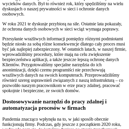
wycieków danych. Był to również rok, który spędziliśmy na wielu
dyskusjach o naszej prywatności w sieci i ochronie danych
osobowych.
W roku 2021 te dyskusje przybiorą na sile. Ostatnie lata pokazały,
że ochrona danych osobowych w sieci wciąż wymaga poprawy.
Przesyłanie wrażliwych informacji pomiędzy różnymi podmiotami
będzie niosło za sobą różne konsekwencje dlatego cały proces musi
być jak najlepiej zabezpieczony. W ostatnich latach, w naszej firmie,
wprowadziliśmy procedury, które mają na celu zwiększenie
bezpieczeństwa aplikacji, a także jeszcze lepszą ochronę danych
Klientów. Przygotowaliśmy specjalne narzędzia do ich
anonimizacji, dzięki czemu programiści nie przechowują
wrażliwych danych na swoich komputerach. Przeprowadziliśmy
również szereg usprawnień związanych z naszą infrastrukturą – co
pozwoliło naszym pracownikom w erze pracy zdalnej, pracować
spokojnie i bezpieczne, ze swoich domów.
Dostosowywanie narzędzi do pracy zdalnej i
automatyzacja procesów w firmach
Pandemia znacząco wpłynęła na to, w jaki sposób obecnie
funkcjonują firmy. Podczas, gdy jeszcze z początkiem 2020 roku,