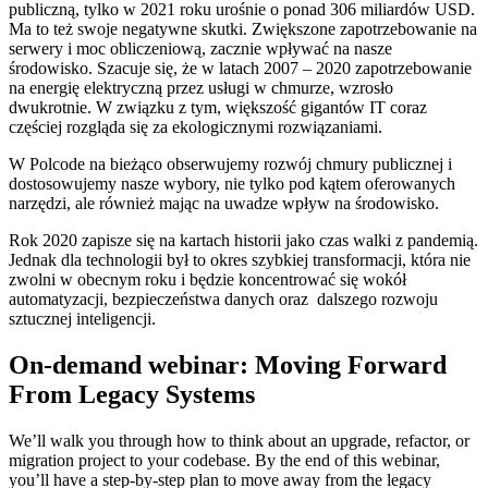
publiczną, tylko w 2021 roku urośnie o ponad 306 miliardów USD.
Ma to też swoje negatywne skutki. Zwiększone zapotrzebowanie na
serwery i moc obliczeniową, zacznie wpływać na nasze
środowisko. Szacuje się, że w latach 2007 – 2020 zapotrzebowanie
na energię elektryczną przez usługi w chmurze, wzrosło
dwukrotnie. W związku z tym, większość gigantów IT coraz
częściej rozgląda się za ekologicznymi rozwiązaniami.
W Polcode na bieżąco obserwujemy rozwój chmury publicznej i
dostosowujemy nasze wybory, nie tylko pod kątem oferowanych
narzędzi, ale również mając na uwadze wpływ na środowisko.
Rok 2020 zapisze się na kartach historii jako czas walki z pandemią.
Jednak dla technologii był to okres szybkiej transformacji, która nie
zwolni w obecnym roku i będzie koncentrować się wokół
automatyzacji, bezpieczeństwa danych oraz dalszego rozwoju
sztucznej inteligencji.
On-demand webinar: Moving Forward
From Legacy Systems
We’ll walk you through how to think about an upgrade, refactor, or
migration project to your codebase. By the end of this webinar,
you’ll have a step-by-step plan to move away from the legacy