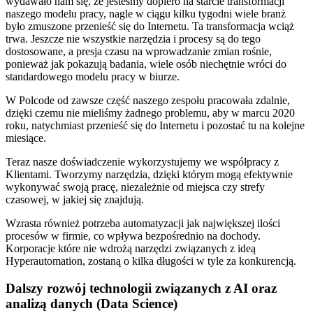
wydawało nam się, że jesteśmy dopiero na starcie transformacji
naszego modelu pracy, nagle w ciągu kilku tygodni wiele branż
było zmuszone przenieść się do Internetu. Ta transformacja wciąż
trwa. Jeszcze nie wszystkie narzędzia i procesy są do tego
dostosowane, a presja czasu na wprowadzanie zmian rośnie,
ponieważ jak pokazują badania, wiele osób niechętnie wróci do
standardowego modelu pracy w biurze.
W Polcode od zawsze część naszego zespołu pracowała zdalnie,
dzięki czemu nie mieliśmy żadnego problemu, aby w marcu 2020
roku, natychmiast przenieść się do Internetu i pozostać tu na kolejne
miesiące.
Teraz nasze doświadczenie wykorzystujemy we współpracy z
Klientami. Tworzymy narzędzia, dzięki którym mogą efektywnie
wykonywać swoją pracę, niezależnie od miejsca czy strefy
czasowej, w jakiej się znajdują.
Wzrasta również potrzeba automatyzacji jak największej ilości
procesów w firmie, co wpływa bezpośrednio na dochody.
Korporacje które nie wdrożą narzędzi związanych z ideą
Hyperautomation, zostaną o kilka długości w tyle za konkurencją.
Dalszy rozwój technologii związanych z AI oraz
analizą danych (Data Science)