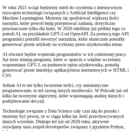
W roku 2021 wciąż będziemy mieli do czynienia z intensywnym
rozwojem technologii związanych z Artificial Intelligence czy
Machine Learningiem. Możemy się spodziewać większej ilości
narzędzi, które powoli będą przejmować zadania, dotychczas
przeznaczone tylko dla ludzi. W 2020 mieliśmy już próbkę tego co
potrafi AI, na przykładzie GPT-3 od OpenAPI. Za pomocą tego API
programiści potrafili stworzyć narzędzia, które skutecznie potrafiły
generować proste artykuły na wybrany przez użytkownika temat.
AI również będzie wspierała programistów w ich codziennej pracy.
Już teraz istnieją programy, które w oparciu o właśnie wcześniej
wspomniany GPT-3, na podstawie opisu użytkownika, potrafią
generować proste interfejsy aplikacji/stron internetowych w HTML i
CSS.
Jednak AI to nie tylko tworzenie treści, czy automatyczne
programowanie, to też szereg innych możliwości. W Polcode już od
kilku lat tworzymy algorytmy, które wspomagają analizę danych i
podejmowanie decyzji.
Technologie związane z Data Science cały czas idą do przodu i
możemy być pewni, że w ciągu kilku lat, ilość przechowywanych
danych wzrośnie. Dlatego też już od 2020 roku, aktywnie
rozwijamy nasz zespół developerów związany z językiem Python,