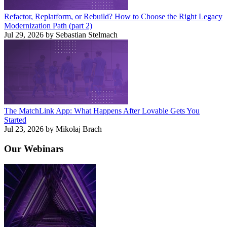
Refactor, Replatform, or Rebuild? How to Choose the Right Legacy
Modernization Path (part 2)
Jul 29, 2026 by Sebastian Stelmach
The MatchLink App: What Happens After Lovable Gets You
Started
Jul 23, 2026 by Mikołaj Brach
Our
Webinars