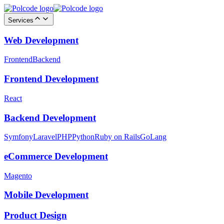
Services
Web Development
Frontend
Backend
Frontend Development
React
Backend Development
Symfony
Laravel
PHP
Python
Ruby on Rails
GoLang
eCommerce Development
Magento
Mobile Development
Product Design