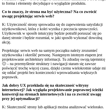
to forma i elementy decydujące o wyglądzie produktu.
Co to znaczy, że strona ma być użyteczna? Na co zwrócić
uwagę projektując serwis web?
K: Użyteczność strony sprowadza się do zapewnienia satysfakcji
użytkownikowi, która z kolei wynika z poczucia sprawczości.
Użytkownik w sposób intuicyjny będzie potrafił poruszać się po
danej stronie i będzie rozumiał, w jaki sposób wykonać dowolną
akcję.
Projektując serwis web na samym początku należy zrozumieć
użytkownika i określić personę. Następnym istotnym etapem jest
projektowanie architektury informacji. Tu zdradzę swoją tajemnicę
🙂 – na przemyślenie struktury i nawigacji staram się zawsze
poświęcić trochę więcej czasu, dzięki czemu wielokrotnie udaje mi
się oddać projekt bez konieczności wprowadzania większych
poprawek.
Jak dobry UX przekłada się na skuteczność witryny
internetowej? Jak wygląda projektowanie poprawnej ścieżki
konwersji na stronach internetowych i na co zwrócić uwagę
przy jej optymalizacji?
K: Skuteczność strony lub aplikacji można analizować wielorako.