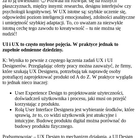
za to ją uwielbiam! 🙂 Pozwala mi rozwijać się na różnych
płaszczyznach, między innymi: researchu, designu interfejsów czy
psychologii kognitywnej. W UX istotne są: szybkie uczenie się,
odpowiedni poziom inteligencji emocjonalnej, zdolności analityczne
i umiejętność szybkiej adaptacji. To, co uważam za niezwykle
istotną cechę tego zawodu to kreatywność – tu nie można się
nudzić!
UI i UX to często mylone pojęcia. W praktyce jednak to
zupełnie odmienne dziedziny.
K: Wynika to pewnie z częstego łączenia zadań UX i UI
Designerów. Przeglądając oferty pracy można zauważyć, że firmy,
które szukają UX Designera, potrzebują tak naprawdę osoby
potrafiącej zaprojektować produkt od A do Z. W praktyce wygląda
to jednak nieco inaczej:
User Experience Design to
projektowanie użyteczności,
doświadczeń użytkownika i procesu, jaki musi on przejść
korzystając z produktu.
Rolą User Interface Designera jest wybieranie środków, które
sprawią, że to, co widzi użytkownik jest atrakcyjne i
intuicyjne. Budowę produktu digital można porównać do
budowy produktu fizycznego.
Podsumowując
–
UX Design to mechanizm działania, a UI Design