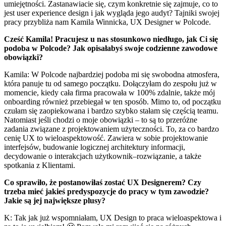
umiejętności. Zastanawiacie się, czym konkretnie się zajmuje, co to
jest user experience design i jak wygląda jego audyt? Tajniki swojej
pracy przybliża nam Kamila Winnicka, UX Designer w Polcode.
Cześć Kamila! Pracujesz u nas stosunkowo niedługo, jak Ci się
podoba w Polcode? Jak opisałabyś swoje codzienne zawodowe
obowiązki?
Kamila: W Polcode najbardziej podoba mi się swobodna atmosfera,
która panuje tu od samego początku. Dołączyłam do zespołu już w
momencie, kiedy cała firma pracowała w 100% zdalnie, także mój
onboarding również przebiegał w ten sposób. Mimo to, od początku
czułam się zaopiekowana i bardzo szybko stałam się częścią teamu.
Natomiast jeśli chodzi o moje obowiązki – to są to przeróżne
zadania związane z projektowaniem użyteczności. To, za co bardzo
cenię UX to wieloaspektowość. Zawiera w sobie projektowanie
interfejsów, budowanie logicznej architektury informacji,
decydowanie o interakcjach użytkownik–rozwiązanie, a także
spotkania z Klientami.
Co sprawiło, że postanowiłaś zostać UX Designerem? Czy
trzeba mieć jakieś predyspozycje do pracy w tym zawodzie?
Jakie są jej największe plusy?
K: Tak jak już wspomniałam, UX Design to praca wieloaspektowa i