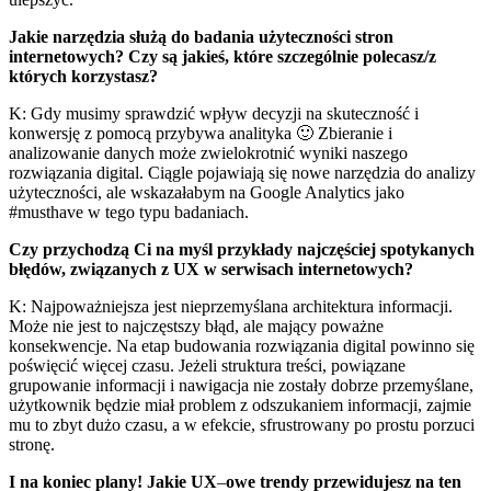
Jakie narzędzia służą do badania użyteczności stron
internetowych? Czy są jakieś, które szczególnie polecasz/z
których korzystasz?
K: Gdy musimy sprawdzić wpływ decyzji na skuteczność i
konwersję z pomocą przybywa analityka 🙂 Zbieranie i
analizowanie danych może zwielokrotnić wyniki naszego
rozwiązania digital. Ciągle pojawiają się nowe narzędzia do analizy
użyteczności, ale wskazałabym na Google Analytics jako
#musthave w tego typu badaniach.
Czy przychodzą Ci na myśl przykłady najczęściej spotykanych
błędów, związanych z UX w serwisach internetowych?
K: Najpoważniejsza jest nieprzemyślana architektura informacji.
Może nie jest to najczęstszy błąd, ale mający poważne
konsekwencje. Na etap budowania rozwiązania digital powinno się
poświęcić więcej czasu.
Jeżeli struktura treści, powiązane
grupowanie informacji i nawigacja nie zostały dobrze przemyślane,
użytkownik będzie miał problem z odszukaniem informacji, zajmie
mu to zbyt dużo czasu, a w efekcie, sfrustrowany po prostu porzuci
stronę.
I na koniec plany! Jakie UX
–
owe trendy przewidujesz na ten