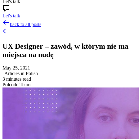
Let's talk
Let's talk
back to all posts
UX Designer – zawód, w którym nie ma
miejsca na nudę
May 25, 2021
|
Articles in Polish
3
minutes read
Polcode Team