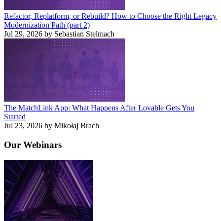
Refactor, Replatform, or Rebuild? How to Choose the Right Legacy
Modernization Path (part 2)
Jul 29, 2026 by Sebastian Stelmach
The MatchLink App: What Happens After Lovable Gets You
Started
Jul 23, 2026 by Mikołaj Brach
Our
Webinars