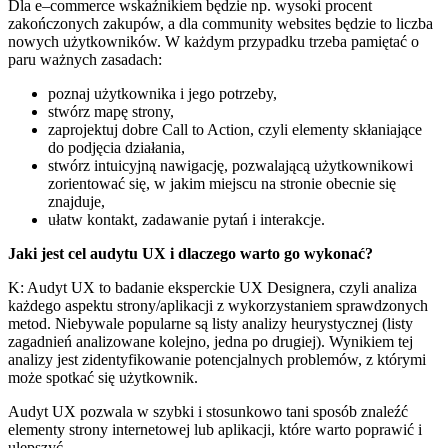
Dla e–commerce wskaźnikiem będzie np. wysoki procent
zakończonych zakupów, a dla community websites będzie to liczba
nowych użytkowników. W każdym przypadku trzeba pamiętać o
paru ważnych zasadach:
poznaj użytkownika i jego potrzeby,
stwórz mapę strony,
zaprojektuj dobre Call to Action, czyli elementy skłaniające
do podjęcia działania,
stwórz intuicyjną nawigację, pozwalającą użytkownikowi
zorientować się, w jakim miejscu na stronie obecnie się
znajduje,
ułatw kontakt, zadawanie pytań i interakcje.
Jaki jest cel audytu UX i dlaczego warto go wykonać?
K: Audyt UX to
badanie eksperckie UX Designera, czyli analiza
każdego aspektu strony/aplikacji z wykorzystaniem sprawdzonych
metod. Niebywale popularne są listy analizy heurystycznej (listy
zagadnień analizowane kolejno, jedna po drugiej). Wynikiem tej
analizy jest zidentyfikowanie potencjalnych problemów, z którymi
może spotkać się użytkownik.
Audyt UX pozwala w szybki i stosunkowo tani sposób znaleźć
elementy strony internetowej lub aplikacji, które warto poprawić i
ulepszyć.