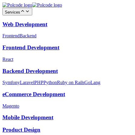
Services
Web Development
Frontend
Backend
Frontend Development
React
Backend Development
Symfony
Laravel
PHP
Python
Ruby on Rails
GoLang
eCommerce Development
Magento
Mobile Development
Product Design